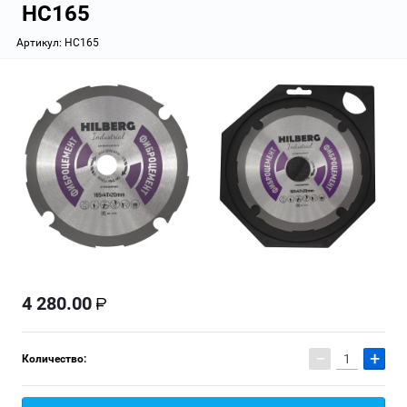
HC165
Артикул:
HC165
4 280.00
−
+
Количество: